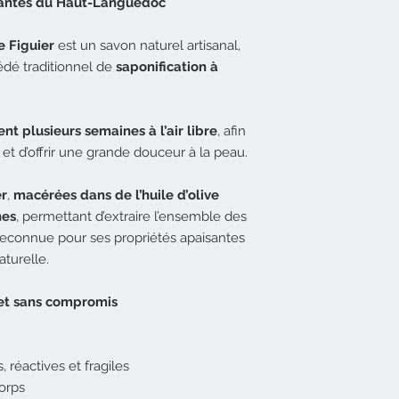
plantes du Haut-Languedoc
e Figuier
est un savon naturel artisanal,
édé traditionnel de
saponification à
t plusieurs semaines à l’air libre
, afin
 et d’offrir une grande douceur à la peau.
er
,
macérées dans de l’huile d’olive
nes
, permettant d’extraire l’ensemble des
 reconnue pour ses propriétés apaisantes
turelle.
 et sans compromis
 réactives et fragiles
corps