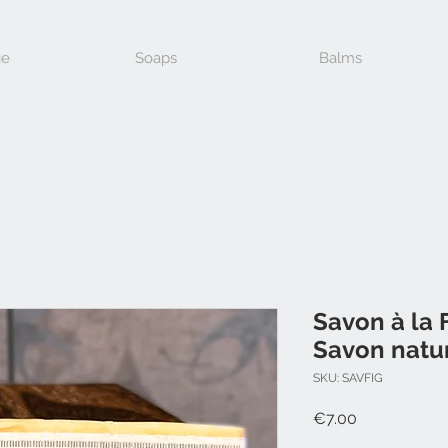
e
Soaps
Balms
Savon à la F
Savon natur
SKU: SAVFIG
Price
€7.00