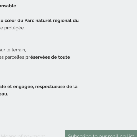
ponsable
au cœur du Parc naturel régional du
ne protégée.
ur le terrain,
des parcelles
préservées de toute
cale et engagée, respectueuse de la
eau.
Means of payment
Subscribe
to
our mailing list