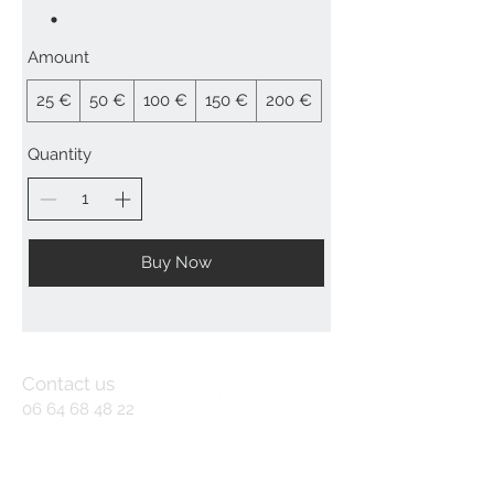
Amount
25 €
50 €
100 €
150 €
200 €
Quantity
Buy Now
Contact us
06 64 68 48 22
masledeves@protonm
ail.com