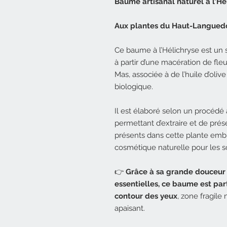
Baume artisanal naturel à l’Hé
Aux plantes du Haut-Langued
Ce baume à l’Hélichryse est un so
à partir d’une macération de fleu
Mas, associée à de l’huile d’olive
biologique.
Il est élaboré selon un procédé 
permettant d’extraire et de pré
présents dans cette plante emb
cosmétique naturelle pour les so
👉
Grâce à sa grande douceur e
essentielles, ce baume est p
contour des yeux
, zone fragile
apaisant.