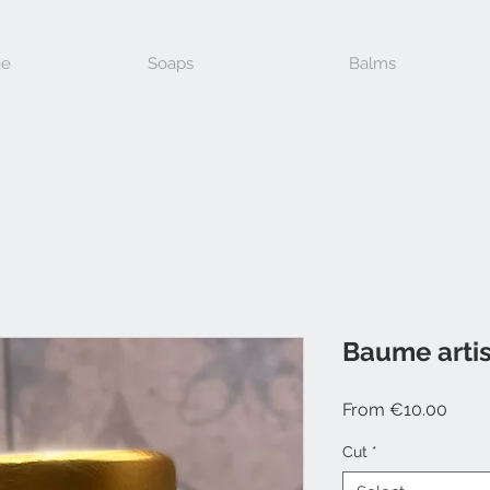
e
Soaps
Balms
Baume artis
Sale
From
€10.00
Price
Cut
*