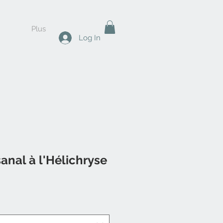
Plus
Log In
anal à l'Hélichryse