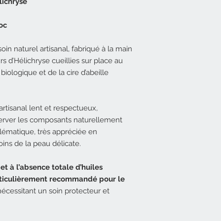
lichryse
Toute demande de re
Mas le Devès au-delà
oc
quelque raison que c
acceptée.
in naturel artisanal, fabriqué à la main
En cas d’échange et
articles neufs et int
rs d’Hélichryse cueillies sur place au
accompagnés des acc
 biologique et de la cire d’abeille
s’effectuer à l’adress
Mas le Devès
Route de Clermont
artisanal lent et respectueux,
34600 Bédarieux
server les composants naturellement
Le remboursement du
lématique, très appréciée en
s’effectue dans un d
virement bancaire dè
ins de la peau délicate.
l’adresse ci-dessus.
t à l’absence totale d’huiles
articulièrement recommandé pour le
 nécessitant un soin protecteur et